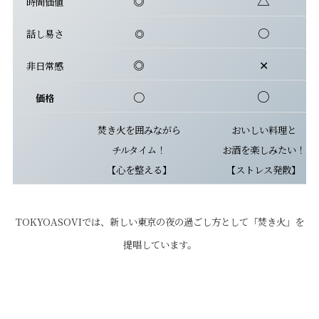
◎
時間価値
〇
話し易さ
◎
◎
✕
非日常感
○
〇
価格
焚き火を囲みながら
おいしい料理と
チルタイム！
お酒を楽しみたい！
【心を整える】
【ストレス発散】
TOKYOASOVIでは、新しい東京の夜の過ごし方として「焚き火」を
提唱しています。