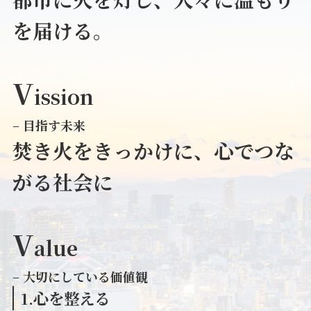
を届ける。
V
ission
–
目指す未来
焚き火をきっかけに、心でつな
がる社会
に
V
alue
–
大切にしている価値観
1.心を整える