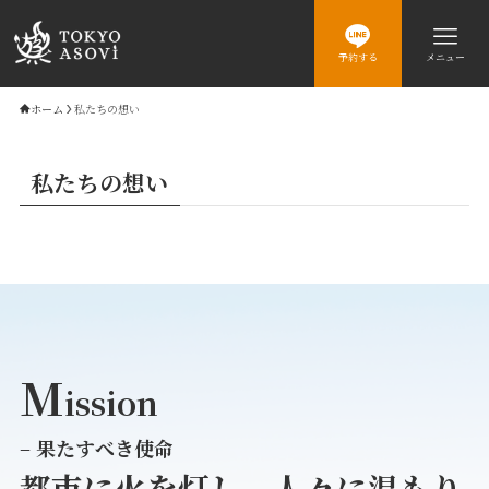
予約する
メニュー
ホーム
私たちの想い
私たちの想い
M
ission
–
果たすべき使命
都市に火を灯し、人々に温もり