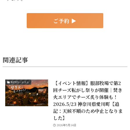
ご予約 ▶︎
関連記事
【イベント情報】服部牧場で第2
NEWS・コラム
回チーズ転がし祭りが開催｜焚き
火エリアでチーズ炙り体験も！
2026.5/23 神奈川県愛川町【追
記：天候不順のため中止となりま
した】
2026年5月14日