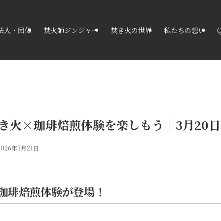
法人・団体
焚火師ジンジャー
焚き火の世界
私たちの想い
焚き火×珈琲焙煎体験を楽しもう｜3月20
2026年3月21日
珈琲焙煎体験が登場！