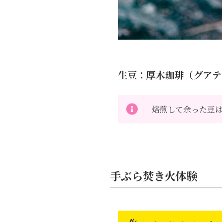
生豆：厚木珈琲（グアテ
焙煎して余った豆
手ぶら焚き火体験