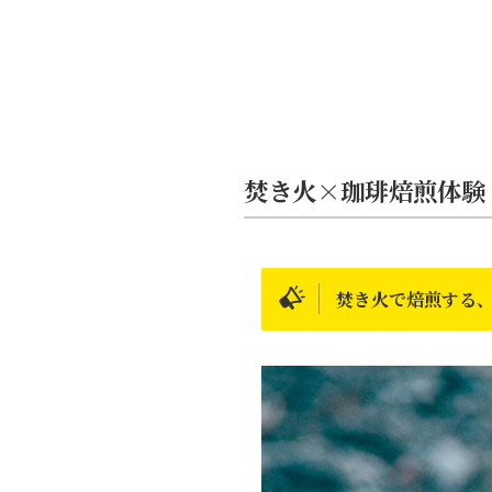
焚き火×珈琲焙煎体験
焚き火で焙煎する