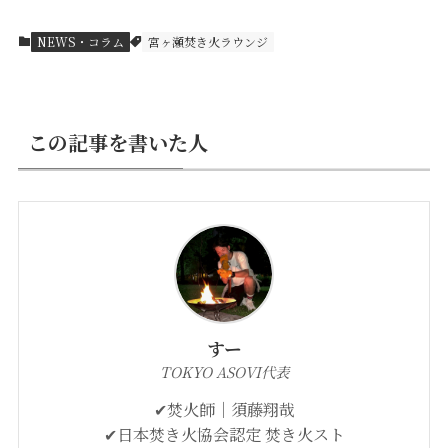
NEWS・コラム
宮ヶ瀬焚き火ラウンジ
この記事を書いた人
すー
TOKYO ASOVI代表
✔︎焚火師｜須藤翔哉
✔︎日本焚き火協会認定 焚き火スト