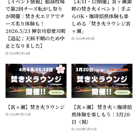
【イベント情報】服部牧場
【4/11・12開催】宮ヶ瀬湖
で第2回チーズ転がし祭り
畔の焚き火イベント｜手ぶ
が開催｜焚き火エリアでチ
らOK・珈琲焙煎体験も楽
ーズ炙り体験も！
しめる「焚き火ラウンジ宮
2026.5/23 神奈川県愛川町
ヶ瀬」
【追記：天候不順のため中
2026年4月4日
止となりました】
2026年5月14日
【宮ヶ瀬】焚き火ラウンジ
【宮ヶ瀬】 焚き火×珈琲焙
煎体験を楽しもう｜3月20
2026年3月25日
日（祝）
2026年2月15日